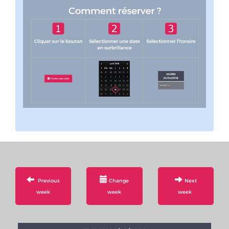
Previous
Change
Next
week
week
week