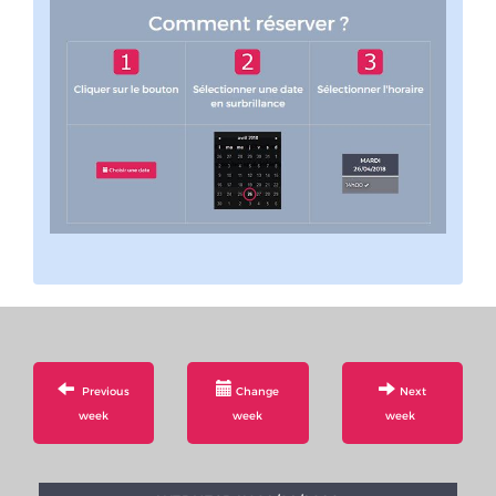
Previous
Change
Next
week
week
week