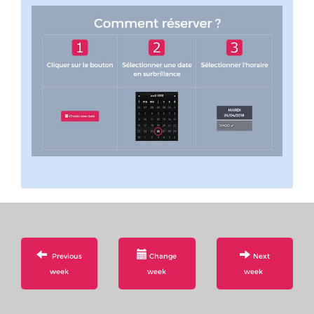
Previous
Change
Next
week
week
week