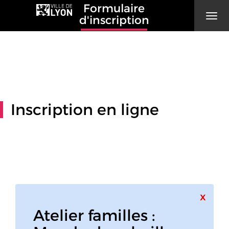
Formulaire
Men
d'inscription
Inscription en ligne
Ferme
x
Atelier familles :