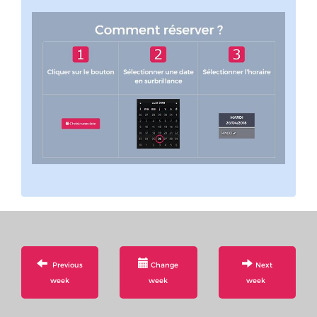
Previous
Change
Next
week
week
week