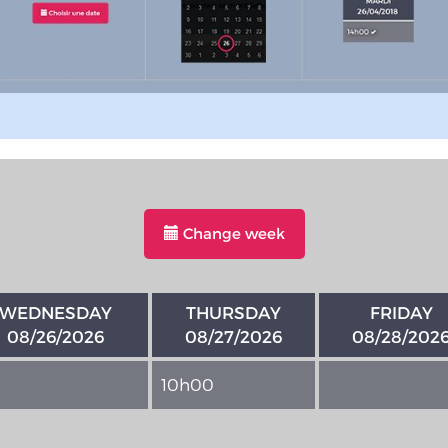
Change week
WEDNESDAY
THURSDAY
FRIDAY
08/26/2026
08/27/2026
08/28/202
10h00