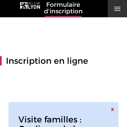
Formulaire
Men
d'inscription
Inscription en ligne
Ferme
x
Visite familles :