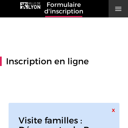
Formulaire
Men
d'inscription
Inscription en ligne
Ferme
x
Visite familles :